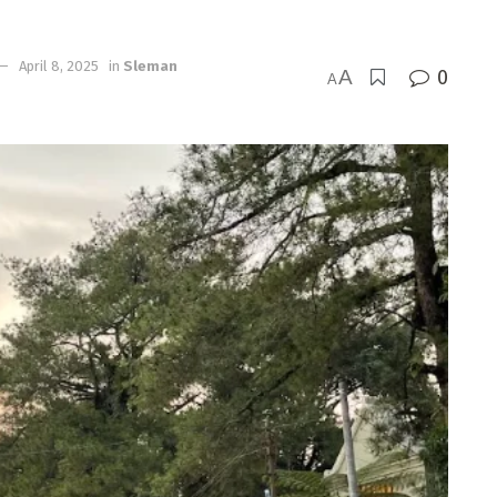
April 8, 2025
in
Sleman
A
0
A