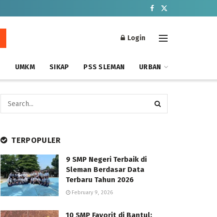
Login
S
UMKM
SIKAP
PSS SLEMAN
URBAN
TERPOPULER
9 SMP Negeri Terbaik di
Sleman Berdasar Data
Terbaru Tahun 2026
February 9, 2026
10 SMP Favorit di Bantul: