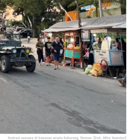
Ilustrasi suasana di kawasan wisata Kaliurang, Sleman. [Dok. Alfira Yuandari]