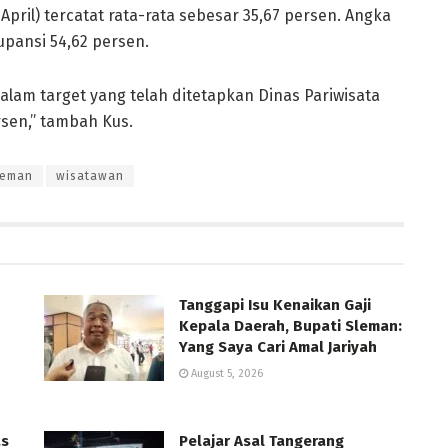
April) tercatat rata-rata sebesar 35,67 persen. Angka
upansi 54,62 persen.
dalam target yang telah ditetapkan Dinas Pariwisata
rsen,” tambah Kus.
leman
wisatawan
Tanggapi Isu Kenaikan Gaji
Kepala Daerah, Bupati Sleman:
Yang Saya Cari Amal Jariyah
August 5, 2026
as
Pelajar Asal Tangerang