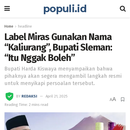
populi.id
Home
headline
Label Miras Gunakan Nama
“Kaliurang”, Bupati Sleman:
“Itu Nggak Boleh”
Bupati Harda Kiswaya menyampaikan bahwa
pihaknya akan segera mengambil langkah resmi
untuk menyikapi persoalan tersebut.
BY
REDAKSI
April 21, 2025
A
A
Reading Time: 2 mins read