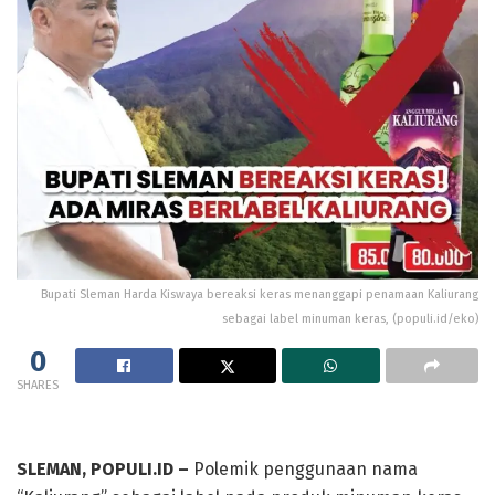
Bupati Sleman Harda Kiswaya bereaksi keras menanggapi penamaan Kaliurang
sebagai label minuman keras, (populi.id/eko)
0
SHARES
SLEMAN, POPULI.ID –
Polemik penggunaan nama