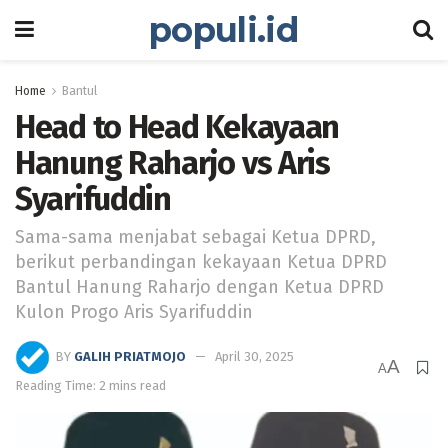
populi.id
Home
Bantul
Head to Head Kekayaan
Hanung Raharjo vs Aris
Syarifuddin
Sama-sama menjabat sebagai Ketua DPRD,
berikut perbandingan kekayaan Ketua DPRD
Bantul Hanung Raharjo dengan Ketua DPRD
Kulon Progo Aris Syarifuddin
BY
GALIH PRIATMOJO
April 30, 2025
A
A
Reading Time: 2 mins read