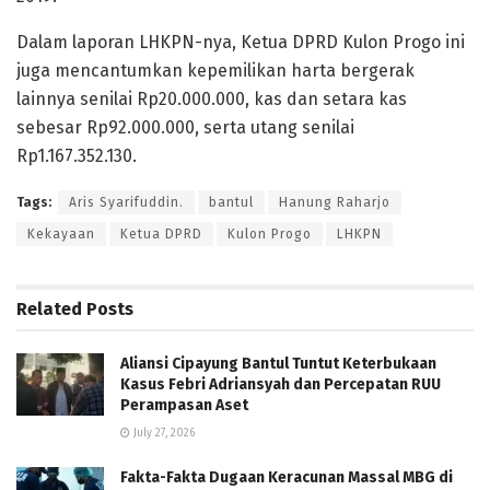
Dalam laporan LHKPN-nya, Ketua DPRD Kulon Progo ini
juga mencantumkan kepemilikan harta bergerak
lainnya senilai Rp20.000.000, kas dan setara kas
sebesar Rp92.000.000, serta utang senilai
Rp1.167.352.130.
Tags:
Aris Syarifuddin.
bantul
Hanung Raharjo
Kekayaan
Ketua DPRD
Kulon Progo
LHKPN
Related
Posts
Aliansi Cipayung Bantul Tuntut Keterbukaan
Kasus Febri Adriansyah dan Percepatan RUU
Perampasan Aset
July 27, 2026
Fakta-Fakta Dugaan Keracunan Massal MBG di