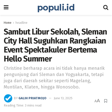
populi.id
Home
headline
Sambut Libur Sekolah, Sleman
City Hall Suguhkan Rangkaian
Event Spektakuler Bertema
Hello Summer
Christine berharap acara ini tidak hanya menarik
pengunjung dari Sleman dan Yogyakarta, tetapi
juga dari daerah sekitar seperti Magelang,
Muntilan, Klaten, hingga Wonosobo.
BY
GALIH PRIATMOJO
June 13, 2025
A
A
Reading Time: 3 mins read