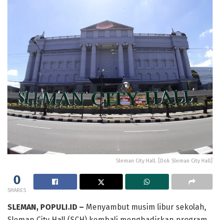
Sleman City Hall. [Dok Sleman City Hall]
0
SHARES
SLEMAN, POPULI.ID –
Menyambut musim libur sekolah,
Sleman City Hall (SCH) kembali menghadirkan program