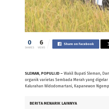
0
6
Share on Facebook
SHARES
VIEWS
SLEMAN, POPULI.ID –
Wakil Bupati Sleman, Dan
organik varietas Sembada Merah yang digelar
Kalurahan Widodomartani, Kapanewon Ngempla
BERITA MENARIK LAINNYA