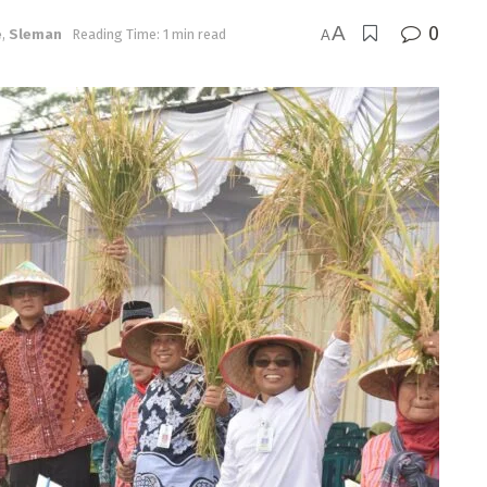
A
0
e
,
Sleman
Reading Time: 1 min read
A