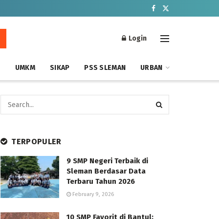
Login
S
UMKM
SIKAP
PSS SLEMAN
URBAN
TERPOPULER
9 SMP Negeri Terbaik di
Sleman Berdasar Data
Terbaru Tahun 2026
February 9, 2026
10 SMP Favorit di Bantul: