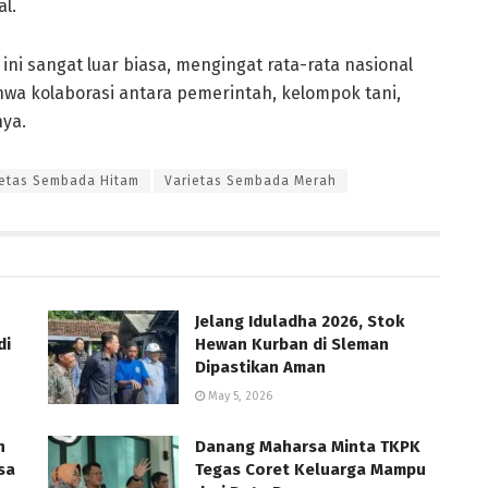
l.
ini sangat luar biasa, mengingat rata-rata nasional
ahwa kolaborasi antara pemerintah, kelompok tani,
nya.
ietas Sembada Hitam
Varietas Sembada Merah
Jelang Iduladha 2026, Stok
di
Hewan Kurban di Sleman
Dipastikan Aman
May 5, 2026
n
Danang Maharsa Minta TKPK
sa
Tegas Coret Keluarga Mampu