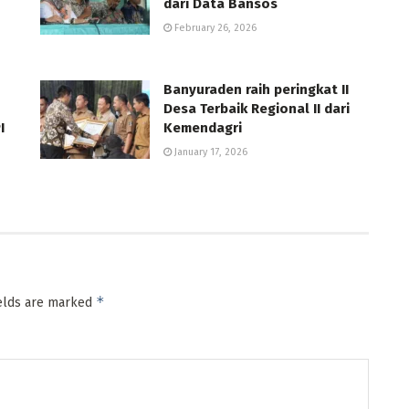
dari Data Bansos
February 26, 2026
Banyuraden raih peringkat II
Desa Terbaik Regional II dari
I
Kemendagri
January 17, 2026
*
ields are marked