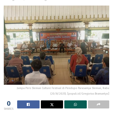
Jumpa Pers Sleman Culture Festival di Pendopo Parasamya Sleman, Rabu
(20/8/2025). [populi.id/Gregorius Bramantyo]
0
SHARES