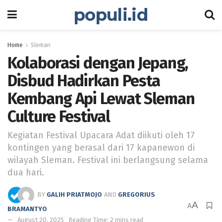
populi.id
Home
Sleman
Kolaborasi dengan Jepang,
Disbud Hadirkan Pesta
Kembang Api Lewat Sleman
Culture Festival
Kegiatan Festival Upacara Adat diikuti oleh 17
kontingen yang berasal dari 17 kapanewon di
wilayah Sleman. Festival ini berlangsung selama
dua hari.
BY
GALIH PRIATMOJO
AND
GREGORIUS
A
A
BRAMANTYO
August 20, 2025
Reading Time: 2 mins read