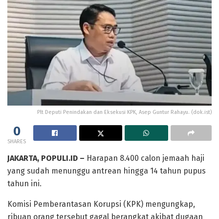
Plt Deputi Penindakan dan Eksekusi KPK, Asep Guntur Rahayu. (dok.ist)
0
SHARES
JAKARTA, POPULI.ID –
Harapan 8.400 calon jemaah haji
yang sudah menunggu antrean hingga 14 tahun pupus
tahun ini.
Komisi Pemberantasan Korupsi (KPK) mengungkap,
ribuan orang tersebut gagal berangkat akibat dugaan