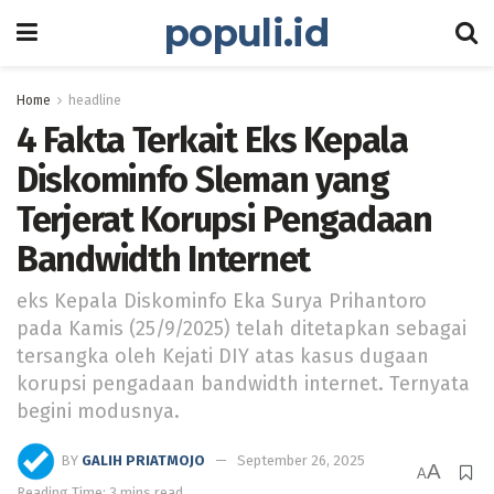
populi.id
Home
headline
4 Fakta Terkait Eks Kepala
Diskominfo Sleman yang
Terjerat Korupsi Pengadaan
Bandwidth Internet
eks Kepala Diskominfo Eka Surya Prihantoro
pada Kamis (25/9/2025) telah ditetapkan sebagai
tersangka oleh Kejati DIY atas kasus dugaan
korupsi pengadaan bandwidth internet. Ternyata
begini modusnya.
BY
GALIH PRIATMOJO
September 26, 2025
A
A
Reading Time: 3 mins read