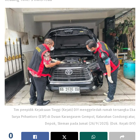
Tim penyidik Kejaksaan Tinggi (Kejati) DIY menggeledah rumah tersangka Eka
Surya Prihantoro (ESP) di Dusun Karangasem Gempol, Kalurahan Condongcatur,
Depok, Sleman pada Jumat (26/9/2025). (Dok. Kejati DIY)
0