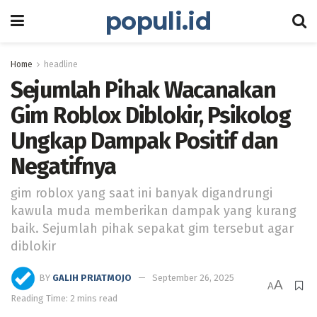
populi.id
Home
headline
Sejumlah Pihak Wacanakan
Gim Roblox Diblokir, Psikolog
Ungkap Dampak Positif dan
Negatifnya
gim roblox yang saat ini banyak digandrungi
kawula muda memberikan dampak yang kurang
baik. Sejumlah pihak sepakat gim tersebut agar
diblokir
BY
GALIH PRIATMOJO
September 26, 2025
A
A
Reading Time: 2 mins read