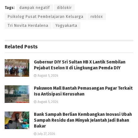
Tags:
dampak negatif
diblokir
Psikolog Pusat Pembelajaran Keluarga
roblox
Tri Novita Herdalena
Yogyakarta
Related
Posts
Gubernur DIY Sri Sultan HB X Lantik Sembilan
Pejabat Eselon II di Lingkungan Pemda DIY
August 5, 2026
Pakuwon Mall Bantah Pemasangan Pagar Terkait
Isu Antisipasi Kerusuhan
August 5, 2026
Bank Sampah Berlian Kembangkan Inovasi Ubah
Sampah Residu dan Minyak Jelantah Jadi Bahan
Bakar
July 27, 2026