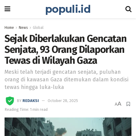
populi.id
Home
News
Global
Sejak Diberlakukan Gencatan
Senjata, 93 Orang Dilaporkan
Tewas di Wilayah Gaza
Meski telah terjadi gencatan senjata, puluhan
orang di kawasan Gaza ditemukan dalam kondisi
tewas hingga luka-luka
BY
REDAKSI
October 28, 2025
A
A
Reading Time: 1 min read