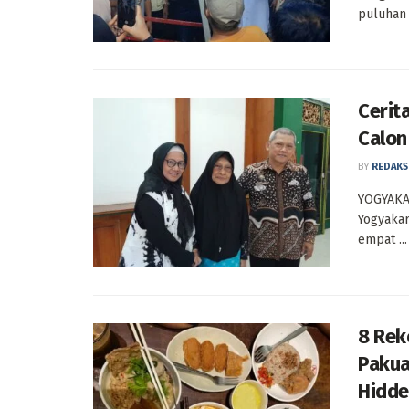
puluhan t
Cerit
Calon
BY
REDAKS
YOGYAKAR
Yogyakar
empat ...
8 Rek
Pakua
Hidd