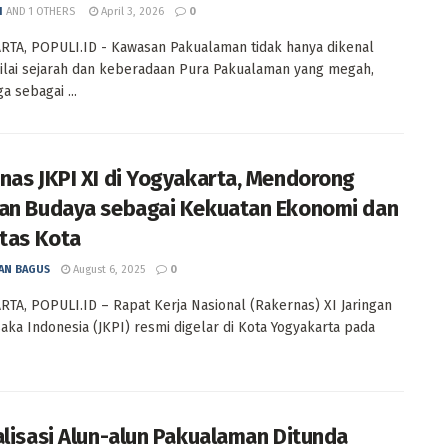
I
AND
1 OTHERS
April 3, 2026
0
TA, POPULI.ID - Kawasan Pakualaman tidak hanya dikenal
ilai sejarah dan keberadaan Pura Pakualaman yang megah,
ga sebagai ...
nas JKPI XI di Yogyakarta, Mendorong
an Budaya sebagai Kekuatan Ekonomi dan
itas Kota
AN BAGUS
August 6, 2025
0
TA, POPULI.ID – Rapat Kerja Nasional (Rakernas) XI Jaringan
aka Indonesia (JKPI) resmi digelar di Kota Yogyakarta pada
alisasi Alun-alun Pakualaman Ditunda