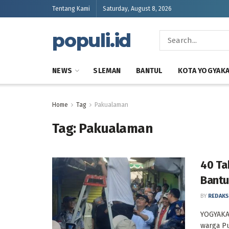
Tentang Kami
Saturday, August 8, 2026
populi.id
NEWS
SLEMAN
BANTUL
KOTA YOGYAK
Home
Tag
Pakualaman
Tag:
Pakualaman
40 Ta
Bantu
BY
REDAKS
YOGYAKAR
warga Pu