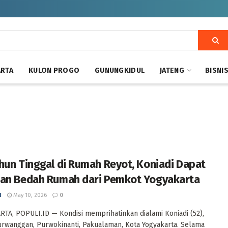
ARTA
KULON PROGO
GUNUNGKIDUL
JATENG
BISNI
hun Tinggal di Rumah Reyot, Koniadi Dapat
an Bedah Rumah dari Pemkot Yogyakarta
I
May 10, 2026
0
TA, POPULI.ID — Kondisi memprihatinkan dialami Koniadi (52),
rwanggan, Purwokinanti, Pakualaman, Kota Yogyakarta. Selama