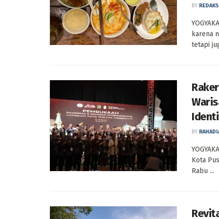
BY
REDAKS
YOGYAKAR
karena n
tetapi ju
Raker
Waris
Ident
BY
RAHADI
YOGYAKAR
Kota Pus
Rabu ...
Revit