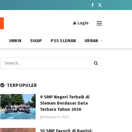
Login
S
UMKM
SIKAP
PSS SLEMAN
URBAN
TERPOPULER
9 SMP Negeri Terbaik di
Sleman Berdasar Data
Terbaru Tahun 2026
February 9, 2026
10 SMP Favorit di Bantul: