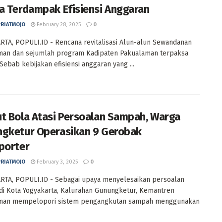
a Terdampak Efisiensi Anggaran
PRIATMOJO
February 28, 2025
0
TA, POPULI.ID - Rencana revitalisasi Alun-alun Sewandanan
man dan sejumlah program Kadipaten Pakualaman terpaksa
 Sebab kebijakan efisiensi anggaran yang ...
t Bola Atasi Persoalan Sampah, Warga
gketur Operasikan 9 Gerobak
porter
PRIATMOJO
February 3, 2025
0
RTA, POPULI.ID - Sebagai upaya menyelesaikan persoalan
i Kota Yogyakarta, Kalurahan Gunungketur, Kemantren
man mempelopori sistem pengangkutan sampah menggunakan