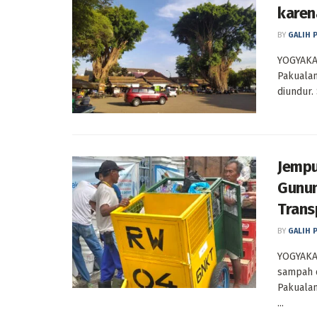
karen
BY
GALIH 
YOGYAKAR
Pakuala
diundur.
Jempu
Gunun
Trans
BY
GALIH 
YOGYAKA
sampah d
Pakuala
...