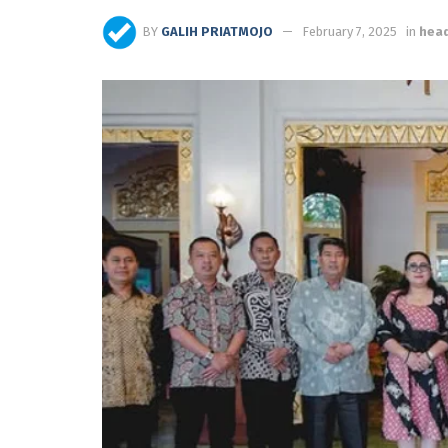
BY
GALIH PRIATMOJO
February 7, 2025
in
head