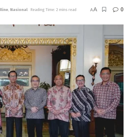
A
0
line
,
Nasional
Reading Time: 2 mins read
A