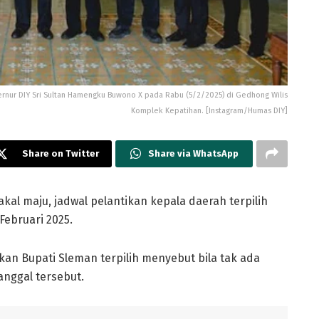
ernur DIY Sri Sultan Hamengku Buwono X pada Rabu (5/2/2025) di Gedhong Wilis
Komplek Kepatihan. [Instagram/Humas DIY]
Share on Twitter
Share via WhatsApp
al maju, jadwal pelantikan kepala daerah terpilih
Februari 2025.
an Bupati Sleman terpilih menyebut bila tak ada
nggal tersebut.