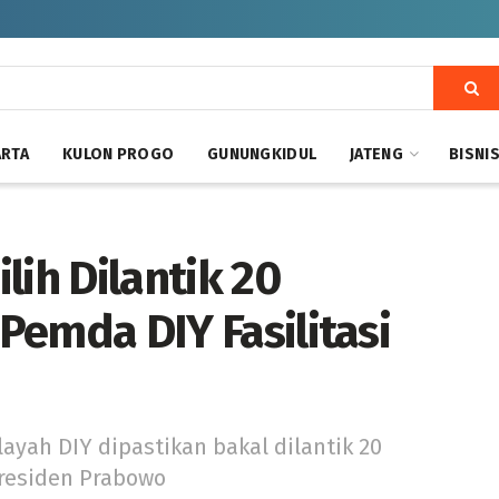
ARTA
KULON PROGO
GUNUNGKIDUL
JATENG
BISNI
lih Dilantik 20
 Pemda DIY Fasilitasi
layah DIY dipastikan bakal dilantik 20
Presiden Prabowo