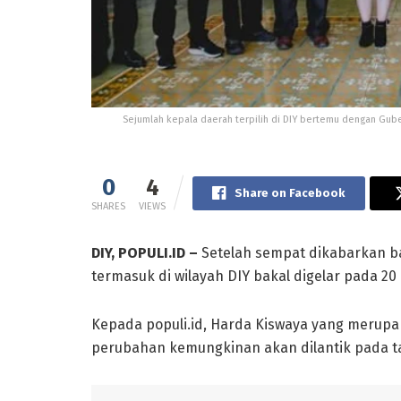
Sejumlah kepala daerah terpilih di DIY bertemu dengan Gub
0
4
Share on Facebook
SHARES
VIEWS
DIY, POPULI.ID –
Setelah sempat dikabarkan bak
termasuk di wilayah DIY bakal digelar pada 20 
Kepada populi.id, Harda Kiswaya yang merupak
perubahan kemungkinan akan dilantik pada ta