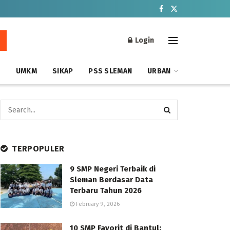
Login
S
UMKM
SIKAP
PSS SLEMAN
URBAN
TERPOPULER
9 SMP Negeri Terbaik di
Sleman Berdasar Data
Terbaru Tahun 2026
February 9, 2026
10 SMP Favorit di Bantul: