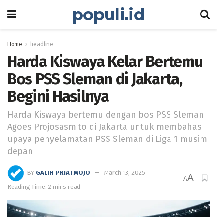
populi.id
Home
headline
Harda Kiswaya Kelar Bertemu
Bos PSS Sleman di Jakarta,
Begini Hasilnya
Harda Kiswaya bertemu dengan bos PSS Sleman
Agoes Projosasmito di Jakarta untuk membahas
upaya penyelamatan PSS Sleman di Liga 1 musim
depan
BY
GALIH PRIATMOJO
March 13, 2025
A
A
Reading Time: 2 mins read