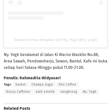
Sebuah kiriman dibagikan oleh Ny_Yogk (@ny_yogk)
Ny. Yogk beralamat di Jalan Ki Warno Waskito No.88,
Area Sawah, Pendowoharjo, Sewon, Bantul. Kafe ini buka
setiap hari Selasa-Minggu pukul 11.00-21.00.
Penulis: Rahmadita Widyasari
Tags:
bantul
Champa Jogja
Dho Coffee
Doozy Caffeine
kafe estetik
nongkrong
Ny. Yogk
Related
Posts