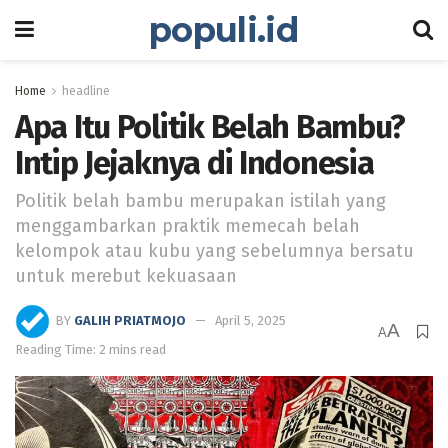
populi.id
Home
headline
Apa Itu Politik Belah Bambu?
Intip Jejaknya di Indonesia
Politik belah bambu merupakan istilah yang
menggambarkan praktik memecah belah
kelompok atau kubu yang sebelumnya bersatu
untuk merebut kekuasaan
BY
GALIH PRIATMOJO
April 5, 2025
A
A
Reading Time: 2 mins read