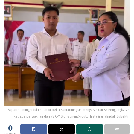
Bupati Gunungkidul Endah Subekti Kuntariningsih menyerahkan SK Pengangkatan
kepada perwakilan dari 78 CPNS di Gunungkidul.. [Instagram/Endah Subekti]
0