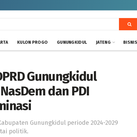
ARTA
KULON PROGO
GUNUNGKIDUL
JATENG
BISNI
 DPRD Gunungkidul
, NasDem dan PDI
minasi
 Kabupaten Gunungkidul periode 2024-2029
i politik.