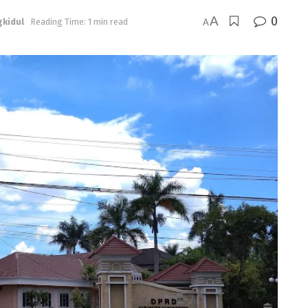
A
0
kidul
Reading Time: 1 min read
A