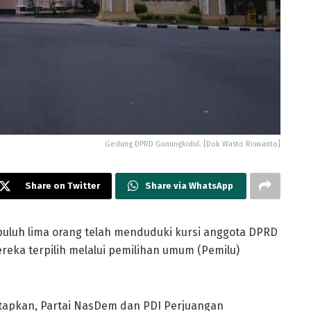
Gedung DPRD Gunungkidul. [Dok Wasto Riswanto]
Share on Twitter
Share via WhatsApp
luh lima orang telah menduduki kursi anggota DPRD
eka terpilih melalui pemilihan umum (Pemilu)
tetapkan, Partai NasDem dan PDI Perjuangan