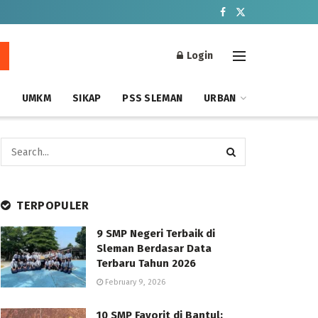
Login
S
UMKM
SIKAP
PSS SLEMAN
URBAN
TERPOPULER
9 SMP Negeri Terbaik di
Sleman Berdasar Data
Terbaru Tahun 2026
February 9, 2026
10 SMP Favorit di Bantul: