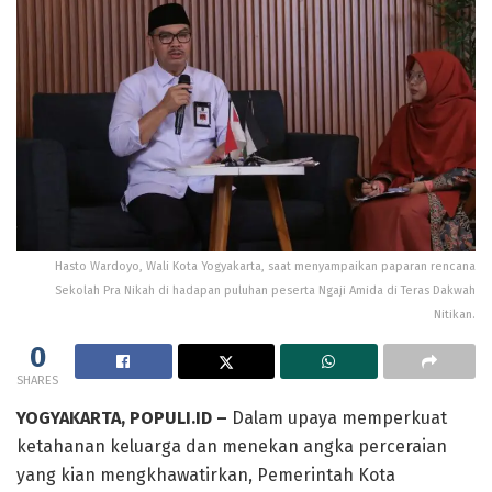
Hasto Wardoyo, Wali Kota Yogyakarta, saat menyampaikan paparan rencana
Sekolah Pra Nikah di hadapan puluhan peserta Ngaji Amida di Teras Dakwah
Nitikan.
0
SHARES
YOGYAKARTA, POPULI.ID –
Dalam upaya memperkuat
ketahanan keluarga dan menekan angka perceraian
yang kian mengkhawatirkan, Pemerintah Kota