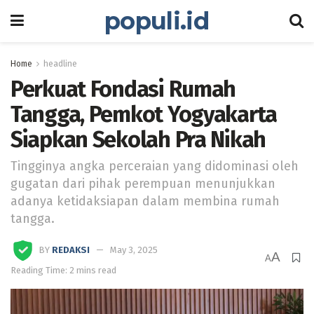
populi.id
Home
headline
Perkuat Fondasi Rumah
Tangga, Pemkot Yogyakarta
Siapkan Sekolah Pra Nikah
Tingginya angka perceraian yang didominasi oleh
gugatan dari pihak perempuan menunjukkan
adanya ketidaksiapan dalam membina rumah
tangga.
BY
REDAKSI
May 3, 2025
A
A
Reading Time: 2 mins read