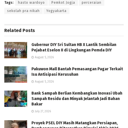
Tags:
hasto wardoyo
Pemkot Jogja
perceraian
sekolah pra nikah
Yogyakarta
Related
Posts
Gubernur DIY Sri Sultan HB X Lantik Sembilan
Pejabat Eselon II di Lingkungan Pemda DIY
August 5, 2026
Pakuwon Mall Bantah Pemasangan Pagar Terkait
Isu Antisipasi Kerusuhan
August 5, 2026
Bank Sampah Berlian Kembangkan Inovasi Ubah
Sampah Residu dan Minyak Jelantah Jadi Bahan
Bakar
July 27, 2026
Proyek PSEL DIY Masih Matangkan Persiapan,