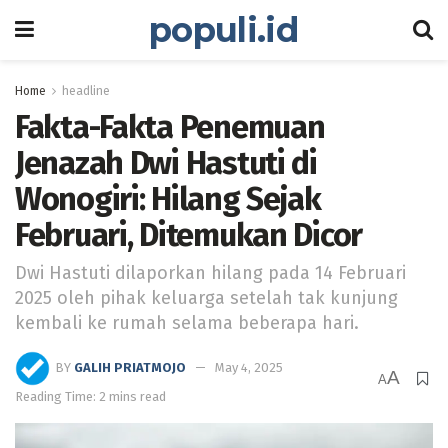
populi.id
Home
headline
Fakta-Fakta Penemuan
Jenazah Dwi Hastuti di
Wonogiri: Hilang Sejak
Februari, Ditemukan Dicor
Dwi Hastuti dilaporkan hilang pada 14 Februari
2025 oleh pihak keluarga setelah tak kunjung
kembali ke rumah selama beberapa hari.
BY
GALIH PRIATMOJO
May 4, 2025
A
A
Reading Time: 2 mins read