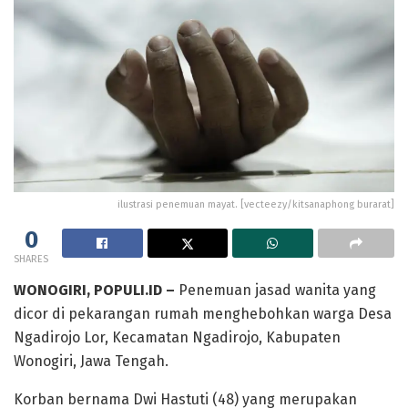
ilustrasi penemuan mayat. [vecteezy/kitsanaphong burarat]
0
SHARES
WONOGIRI, POPULI.ID –
Penemuan jasad wanita yang
dicor di pekarangan rumah menghebohkan warga Desa
Ngadirojo Lor, Kecamatan Ngadirojo, Kabupaten
Wonogiri, Jawa Tengah.
Korban bernama Dwi Hastuti (48) yang merupakan