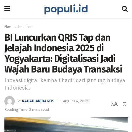
populi.id
Home
headline
BI Luncurkan QRIS Tap dan
Jelajah Indonesia 2025 di
Yogyakarta: Digitalisasi Jadi
Wajah Baru Budaya Transaksi
Inovasi digital kembali hadir dari jantung budaya
Indonesia.
BY
RAHADIAN BAGUS
August 4, 2025
A
A
Reading Time: 2 mins read