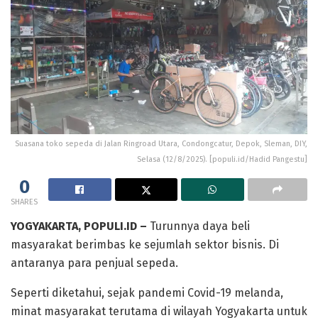
Suasana toko sepeda di Jalan Ringroad Utara, Condongcatur, Depok, Sleman, DIY,
Selasa (12/8/2025). [populi.id/Hadid Pangestu]
0
SHARES
YOGYAKARTA, POPULI.ID –
Turunnya daya beli
masyarakat berimbas ke sejumlah sektor bisnis. Di
antaranya para penjual sepeda.
Seperti diketahui, sejak pandemi Covid-19 melanda,
minat masyarakat terutama di wilayah Yogyakarta untuk