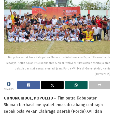
Tim putra sepak bola Kabupaten Sleman berfoto bersama Bupati Sleman Harda
Kiswaya, Ketua Askab PSSI Kabupaten Sleman Wahyudi Kurniawan beserta jajaran
pelatih dan staf, seusai menjadi juara Porda XVII DIY di Gunungkidul, Kamis
(18/9/2025)
0
SHARES
GUNUNGKIDUL, POPULI.ID –
Tim putra Kabupaten
Sleman berhasil menyabet emas di cabang olahraga
sepak bola Pekan Olahraga Daerah (Porda) XVII dan