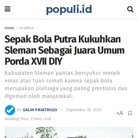
populi.id
Home
headline
Sepak Bola Putra Kukuhkan
Sleman Sebagai Juara Umum
Porda XVII DIY
Kabupaten Sleman pantas bersyukur meraih
emas atas tuan rumah karena sepak bola
merupakan olahraga yang paling prestisius dan
digemari oleh masyarakat.
BY
GALIH PRIATMOJO
September 18, 2025
A
A
Reading Time: 2 mins read