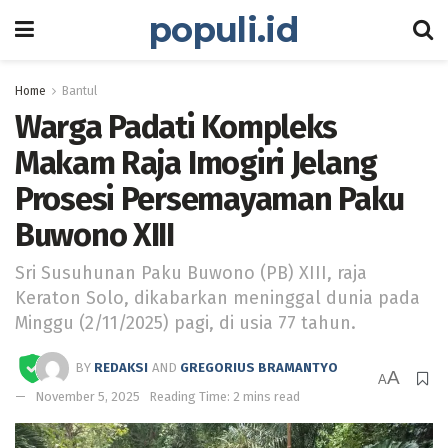
populi.id
Home
Bantul
Warga Padati Kompleks
Makam Raja Imogiri Jelang
Prosesi Persemayaman Paku
Buwono XIII
Sri Susuhunan Paku Buwono (PB) XIII, raja
Keraton Solo, dikabarkan meninggal dunia pada
Minggu (2/11/2025) pagi, di usia 77 tahun.
BY
REDAKSI
AND
GREGORIUS BRAMANTYO
A
A
November 5, 2025
Reading Time: 2 mins read