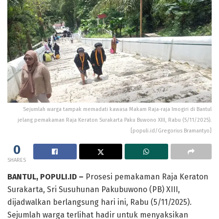
Sejumlah warga tampak memadati kawasa Makam Raja-raja Imogiri di Bantul
jelang pemakaman Raja Keraton Surakarta Paku Buwono XIII, Rabu (5/11/2025).
[populi.id/Gregorius Bramantyo]
0
SHARES
BANTUL, POPULI.ID –
Prosesi pemakaman Raja Keraton
Surakarta, Sri Susuhunan Pakubuwono (PB) XIII,
dijadwalkan berlangsung hari ini, Rabu (5/11/2025).
Sejumlah warga terlihat hadir untuk menyaksikan