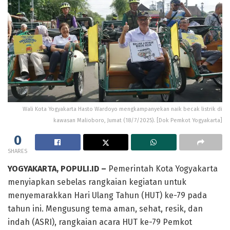
Wali Kota Yogyakarta Hasto Wardoyo mengkampanyekan naik becak listrik di
kawasan Malioboro, Jumat (18/7/2025). [Dok Pemkot Yogyakarta]
0
SHARES
YOGYAKARTA, POPULI.ID –
Pemerintah Kota Yogyakarta
menyiapkan sebelas rangkaian kegiatan untuk
menyemarakkan Hari Ulang Tahun (HUT) ke-79 pada
tahun ini. Mengusung tema aman, sehat, resik, dan
indah (ASRI), rangkaian acara HUT ke-79 Pemkot