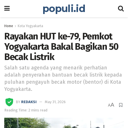
populi.id
Home
Kota Yogyakarta
Rayakan HUT ke-79, Pemkot
Yogyakarta Bakal Bagikan 50
Becak Listrik
Salah satu agenda yang menarik perhatian
adalah penyerahan bantuan becak listrik kepada
puluhan pengayuh becak motor (bentor) di Kota
Yogyakarta.
BY
REDAKSI
May 31, 2026
A
A
Reading Time: 2 mins read