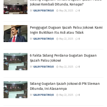
Jokowi Kembali Ditunda, Kenapa?
BY
GALIH PRIATMOJO
May 28, 2025
0
Penggugat Dugaan Ijazah Palsu Jokowi: Kami
Ingin Buktikan Itu Asli atau Tidak
BY
GALIH PRIATMOJO
May 22, 2025
0
6 Fakta Sidang Perdana Gugatan Dugaan
Ijazah Palsu Jokowi
BY
GALIH PRIATMOJO
May 22, 2025
0
Sidang Gugatan Ijazah Jokowi di PN Sleman
Ditunda, Ini Alasannya
BY
GALIH PRIATMOJO
May 22, 2025
0