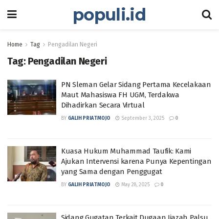
populi.id
Home
Tag
Pengadilan Negeri
Tag:
Pengadilan Negeri
PN Sleman Gelar Sidang Pertama Kecelakaan
Maut Mahasiswa FH UGM, Terdakwa
Dihadirkan Secara Virtual
BY
GALIH PRIATMOJO
September 3, 2025
0
Kuasa Hukum Muhammad Taufik: Kami
Ajukan Intervensi karena Punya Kepentingan
yang Sama dengan Penggugat
BY
GALIH PRIATMOJO
May 28, 2025
0
Sidang Gugatan Terkait Dugaan Ijazah Palsu