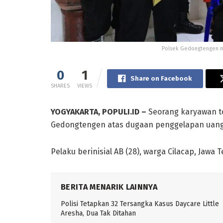
Polsek Gedongtengen m
0
1
Share on Facebook
SHARES
VIEWS
YOGYAKARTA, POPULI.ID –
Seorang karyawan to
Gedongtengen atas dugaan penggelapan uang 
Pelaku berinisial AB (28), warga Cilacap, Jawa
BERITA MENARIK LAINNYA
Polisi Tetapkan 32 Tersangka Kasus Daycare Little
Aresha, Dua Tak Ditahan