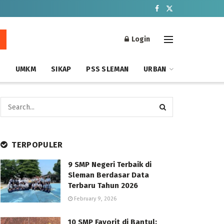
Login
S
UMKM
SIKAP
PSS SLEMAN
URBAN
TERPOPULER
9 SMP Negeri Terbaik di
Sleman Berdasar Data
Terbaru Tahun 2026
February 9, 2026
10 SMP Favorit di Bantul: