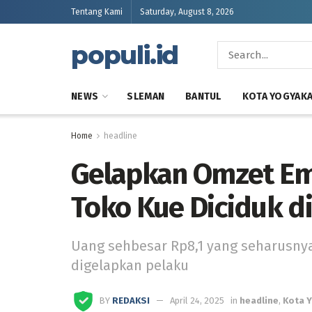
Tentang Kami
Saturday, August 8, 2026
populi.id
NEWS
SLEMAN
BANTUL
KOTA YOGYAK
Home
headline
Gelapkan Omzet Em
Toko Kue Diciduk d
Uang sehbesar Rp8,1 yang seharusnya
digelapkan pelaku
BY
REDAKSI
April 24, 2025
in
headline
,
Kota 