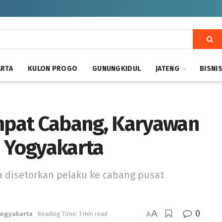
ARTA
KULON PROGO
GUNUNGKIDUL
JATENG
BISNI
pat Cabang, Karyawan
i Yogyakarta
 disetorkan pelaku ke cabang pusat
A
0
Yogyakarta
Reading Time: 1 min read
A