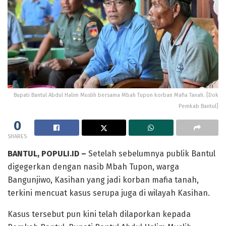
Bupati Bantul Abdul Halim Muslih bersama Mbah Tupon korban Mafia Tanah. [Dok
Pemkab Bantul]
0
SHARES
BANTUL, POPULI.ID –
Setelah sebelumnya publik Bantul
digegerkan dengan nasib Mbah Tupon, warga
Bangunjiwo, Kasihan yang jadi korban mafia tanah,
terkini mencuat kasus serupa juga di wilayah Kasihan.
Kasus tersebut pun kini telah dilaporkan kepada