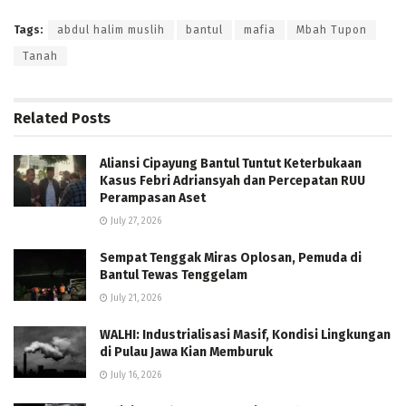
Tags:
abdul halim muslih
bantul
mafia
Mbah Tupon
Tanah
Related
Posts
Aliansi Cipayung Bantul Tuntut Keterbukaan
Kasus Febri Adriansyah dan Percepatan RUU
Perampasan Aset
July 27, 2026
Sempat Tenggak Miras Oplosan, Pemuda di
Bantul Tewas Tenggelam
July 21, 2026
WALHI: Industrialisasi Masif, Kondisi Lingkungan
di Pulau Jawa Kian Memburuk
July 16, 2026