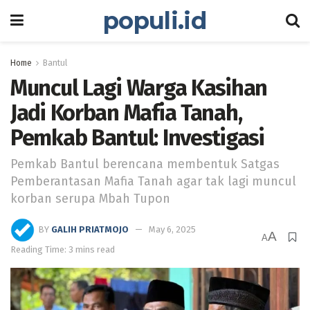
populi.id
Home
Bantul
Muncul Lagi Warga Kasihan
Jadi Korban Mafia Tanah,
Pemkab Bantul: Investigasi
Pemkab Bantul berencana membentuk Satgas
Pemberantasan Mafia Tanah agar tak lagi muncul
korban serupa Mbah Tupon
BY
GALIH PRIATMOJO
May 6, 2025
A
A
Reading Time: 3 mins read