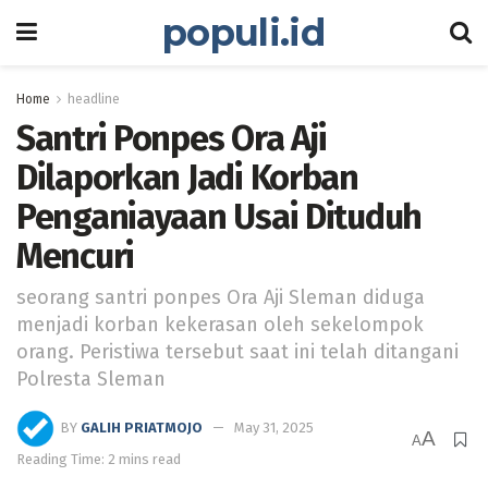
populi.id
Home
headline
Santri Ponpes Ora Aji
Dilaporkan Jadi Korban
Penganiayaan Usai Dituduh
Mencuri
seorang santri ponpes Ora Aji Sleman diduga
menjadi korban kekerasan oleh sekelompok
orang. Peristiwa tersebut saat ini telah ditangani
Polresta Sleman
BY
GALIH PRIATMOJO
May 31, 2025
A
A
Reading Time: 2 mins read