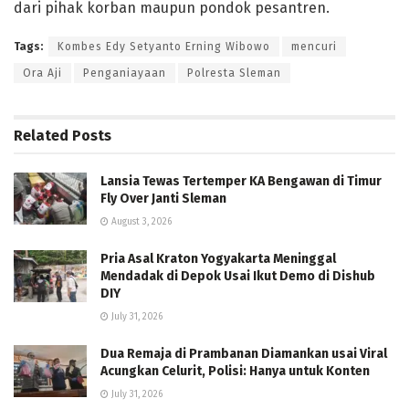
dari pihak korban maupun pondok pesantren.
Tags:
Kombes Edy Setyanto Erning Wibowo
mencuri
Ora Aji
Penganiayaan
Polresta Sleman
Related
Posts
Lansia Tewas Tertemper KA Bengawan di Timur
Fly Over Janti Sleman
August 3, 2026
Pria Asal Kraton Yogyakarta Meninggal
Mendadak di Depok Usai Ikut Demo di Dishub
DIY
July 31, 2026
Dua Remaja di Prambanan Diamankan usai Viral
Acungkan Celurit, Polisi: Hanya untuk Konten
July 31, 2026