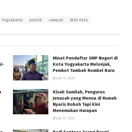
 Yogyakarta
plastik
sampah
Wali Kota
Minat Pendaftar SMP Negeri di
i-
Kota Yogyakarta Melonjak,
Pemkot Tambah Rombel Baru
July 14, 2026
a
Kisah Sumilah, Pengurus
Jenazah yang Menua di Rumah
Nyaris Roboh Tapi Kini
Menemukan Harapan
July 12, 2026
ta
Budi Santosa Asrori Resmi