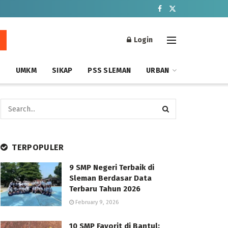
Login
S
UMKM
SIKAP
PSS SLEMAN
URBAN
TERPOPULER
9 SMP Negeri Terbaik di
Sleman Berdasar Data
Terbaru Tahun 2026
February 9, 2026
10 SMP Favorit di Bantul: