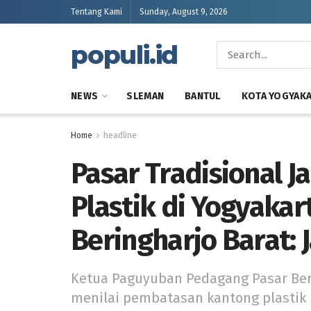
Tentang Kami
Sunday, August 9, 2026
populi.id
NEWS
SLEMAN
BANTUL
KOTA YOGYAK
Home
headline
Pasar Tradisional J
Plastik di Yogyaka
Beringharjo Barat:
Ketua Paguyuban Pedagang Pasar Beri
menilai pembatasan kantong plasti