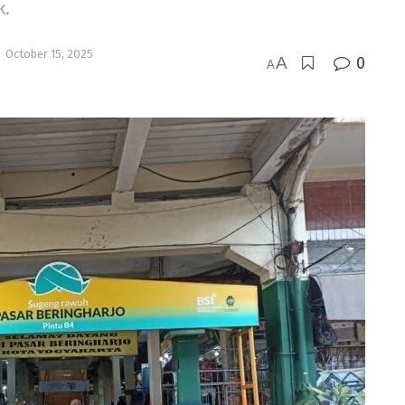
k.
October 15, 2025
A
0
A