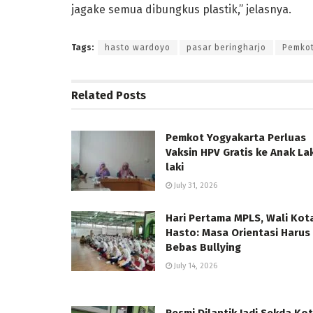
jagake semua dibungkus plastik,” jelasnya.
Tags:
hasto wardoyo
pasar beringharjo
Pemkot
Related
Posts
Pemkot Yogyakarta Perluas
Vaksin HPV Gratis ke Anak Lak
laki
July 31, 2026
Hari Pertama MPLS, Wali Kot
Hasto: Masa Orientasi Harus
Bebas Bullying
July 14, 2026
Resmi Dilantik Jadi Sekda Ko