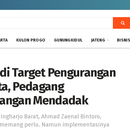
ARTA
KULON PROGO
GUNUNGKIDUL
JATENG
BISNI
adi Target Pengurangan
rta, Pedagang
 Jangan Mendadak
ngharjo Barat, Ahmad Zaenal Bintoro,
k memang perlu. Namun implementasinya