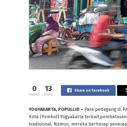
0
13
Share on Facebook
SHARES
VIEWS
YOGYAKARTA, POPULI.ID –
Para pedagang di P
Kota (Pemkot) Yogyakarta terkait pembatasan 
tradisional. Namun, mereka berharap penerap