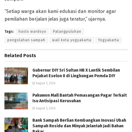
“Setiap warga akan kami edukasi dan monitor agar
pemilahan berjalan jelas juga teratur,” ujarnya.
Tags:
hasto wardoyo
Patangpuluhan
pengolahan sampah
wali kota yogyakarta
Yogyakarta
Related
Posts
Gubernur DIY Sri Sultan HB X Lantik Sembilan
Pejabat Eselon II di Lingkungan Pemda DIY
August 5, 2026
Pakuwon Mall Bantah Pemasangan Pagar Terkait
Isu Antisipasi Kerusuhan
August 5, 2026
Bank Sampah Berlian Kembangkan Inovasi Ubah
Sampah Residu dan Minyak Jelantah Jadi Bahan
Bakar