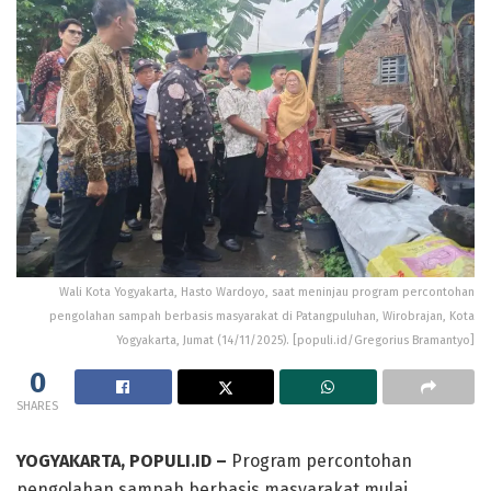
Wali Kota Yogyakarta, Hasto Wardoyo, saat meninjau program percontohan
pengolahan sampah berbasis masyarakat di Patangpuluhan, Wirobrajan, Kota
Yogyakarta, Jumat (14/11/2025). [populi.id/Gregorius Bramantyo]
0
SHARES
YOGYAKARTA, POPULI.ID
–
Program percontohan
pengolahan sampah berbasis masyarakat mulai