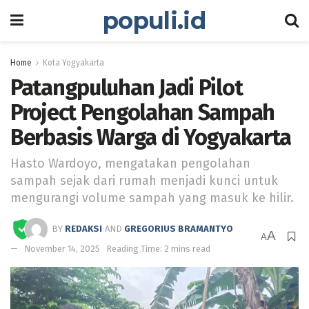
populi.id
Home
Kota Yogyakarta
Patangpuluhan Jadi Pilot
Project Pengolahan Sampah
Berbasis Warga di Yogyakarta
Hasto Wardoyo, mengatakan pengolahan
sampah sejak dari rumah menjadi kunci untuk
mengurangi volume sampah yang masuk ke hilir.
BY
REDAKSI
AND
GREGORIUS BRAMANTYO
A
A
November 14, 2025
Reading Time: 2 mins read