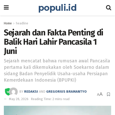
populi.id
Home
headline
Sejarah dan Fakta Penting di
Balik Hari Lahir Pancasila 1
Juni
Sejarah mencatat bahwa rumusan awal Pancasila
pertama kali dikemukakan oleh Soekarno dalam
sidang Badan Penyelidik Usaha-usaha Persiapan
Kemerdekaan Indonesia (BPUPKI)
BY
REDAKSI
AND
GREGORIUS BRAMANTYO
A
A
May 28, 2026
Reading Time: 2 mins read