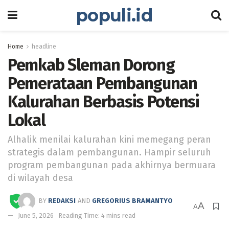
populi.id
Home
headline
Pemkab Sleman Dorong
Pemerataan Pembangunan
Kalurahan Berbasis Potensi
Lokal
Alhalik menilai kalurahan kini memegang peran
strategis dalam pembangunan. Hampir seluruh
program pembangunan pada akhirnya bermuara
di wilayah desa
BY
REDAKSI
AND
GREGORIUS BRAMANTYO
A
A
June 5, 2026
Reading Time: 4 mins read