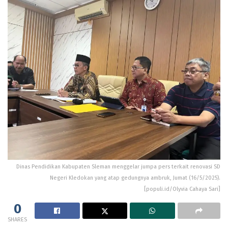
Dinas Pendidikan Kabupaten Sleman menggelar jumpa pers terkait renovasi SD
Negeri Kledokan yang atap gedungnya ambruk, Jumat (16/5/2025).
[populi.id/Olyvia Cahaya Sari]
0
SHARES