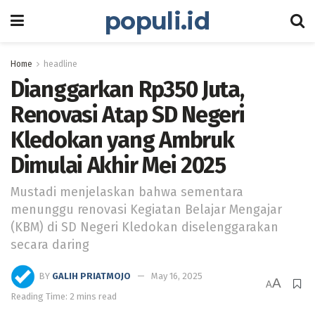
populi.id
Home
headline
Dianggarkan Rp350 Juta,
Renovasi Atap SD Negeri
Kledokan yang Ambruk
Dimulai Akhir Mei 2025
Mustadi menjelaskan bahwa sementara
menunggu renovasi Kegiatan Belajar Mengajar
(KBM) di SD Negeri Kledokan diselenggarakan
secara daring
BY
GALIH PRIATMOJO
May 16, 2025
A
A
Reading Time: 2 mins read