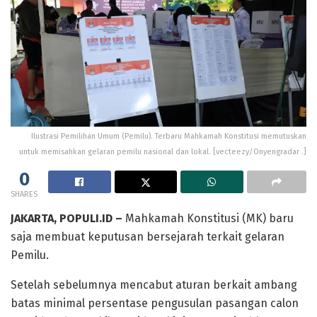
Ilustrasi Pemilihan Umum (Pemilu). Terbaru Mahkamah Konstitusi memutuskan
untuk memisahkan gelaran pemilu nasional dan lokal. [vecteezy/Onyengradar .]
0
SHARES
JAKARTA, POPULI.ID –
Mahkamah Konstitusi (MK) baru
saja membuat keputusan bersejarah terkait gelaran
Pemilu.
Setelah sebelumnya mencabut aturan berkait ambang
batas minimal persentase pengusulan pasangan calon