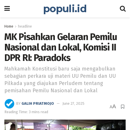
populi.id
Home
headline
MK Pisahkan Gelaran Pemilu
Nasional dan Lokal, Komisi II
DPR RI: Paradoks
Mahkamah Konstitusi baru saja mengabulkan
sebagian perkara uji materi UU Pemilu dan UU
Pilkada yang diajukan Perludem tentang
pemisahan Pemilu Nasional dan Lokal
BY
GALIH PRIATMOJO
June 27, 2025
A
A
Reading Time: 3 mins read