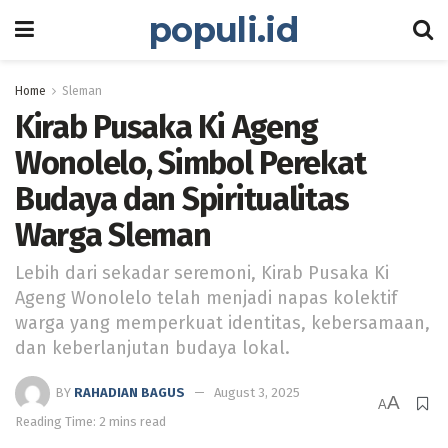
populi.id
Home
Sleman
Kirab Pusaka Ki Ageng
Wonolelo, Simbol Perekat
Budaya dan Spiritualitas
Warga Sleman
Lebih dari sekadar seremoni, Kirab Pusaka Ki
Ageng Wonolelo telah menjadi napas kolektif
warga yang memperkuat identitas, kebersamaan,
dan keberlanjutan budaya lokal.
BY
RAHADIAN BAGUS
August 3, 2025
A
A
Reading Time: 2 mins read