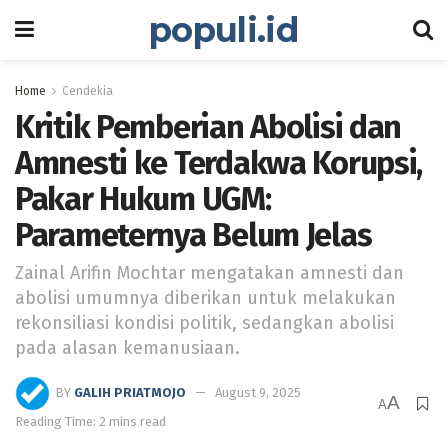
populi.id
Home
Cendekia
Kritik Pemberian Abolisi dan
Amnesti ke Terdakwa Korupsi,
Pakar Hukum UGM:
Parameternya Belum Jelas
Zainal Arifin Mochtar mengatakan amnesti dan
abolisi umumnya diberikan untuk melakukan
rekonsiliasi kondisi politik, sedangkan abolisi
pada alasan kemanusiaan.
BY
GALIH PRIATMOJO
August 9, 2025
A
A
Reading Time: 2 mins read