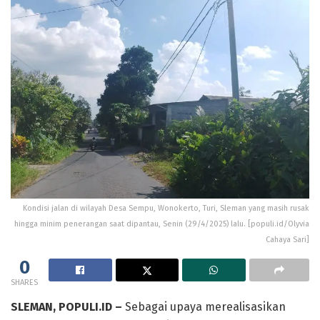
Kondisi jalan di wilayah Desa Sempu, Wonokerto, Turi, Sleman yang masih rusak
hingga minim penerangan saat dipantau, Senin (29/4/2025) lalu. [populi.id/Olyvia
Cahaya Sari]
0
SHARES
SLEMAN, POPULI.ID –
Sebagai upaya merealisasikan