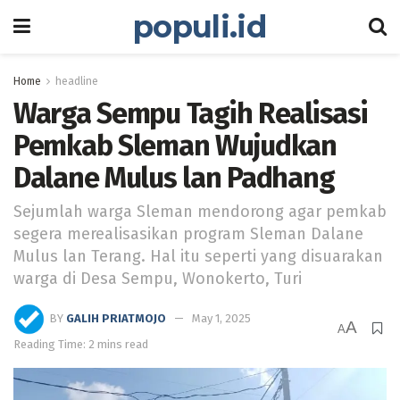
populi.id
Home
headline
Warga Sempu Tagih Realisasi
Pemkab Sleman Wujudkan
Dalane Mulus lan Padhang
Sejumlah warga Sleman mendorong agar pemkab
segera merealisasikan program Sleman Dalane
Mulus lan Terang. Hal itu seperti yang disuarakan
warga di Desa Sempu, Wonokerto, Turi
BY
GALIH PRIATMOJO
May 1, 2025
A
A
Reading Time: 2 mins read