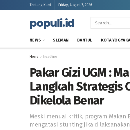
Tentang Kami
Friday, August 7, 2026
populi.id
NEWS
SLEMAN
BANTUL
KOTA YOGYAK
Home
headline
Pakar Gizi UGM : Ma
Langkah Strategis C
Dikelola Benar
Meski menuai kritik, program Makan B
mengatasi stunting jika dilaksanakan