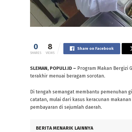
0
8
Share on Facebook
SHARES
VIEWS
SLEMAN, POPULI.ID –
Program Makan Bergizi G
terakhir menuai beragam sorotan.
Di tengah semangat membantu pemenuhan gizi
catatan, mulai dari kasus keracunan makana
pembayaran di sejumlah daerah.
BERITA MENARIK LAINNYA