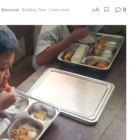
A
0
,
Nasional
Reading Time: 2 mins read
A