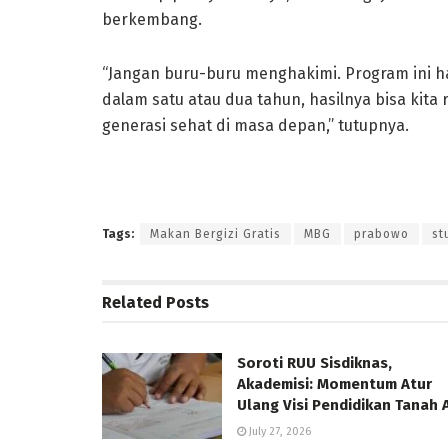
berkembang.
“Jangan buru-buru menghakimi. Program ini ha
dalam satu atau dua tahun, hasilnya bisa kita
generasi sehat di masa depan,” tutupnya.
Tags:
Makan Bergizi Gratis
MBG
prabowo
st
Related
Posts
Soroti RUU Sisdiknas,
Akademisi: Momentum Atur
Ulang Visi Pendidikan Tanah A
July 27, 2026