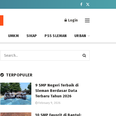
Login
S
UMKM
SIKAP
PSS SLEMAN
URBAN
TERPOPULER
9 SMP Negeri Terbaik di
Sleman Berdasar Data
Terbaru Tahun 2026
February 9, 2026
10 SMP Favorit di Bantul: