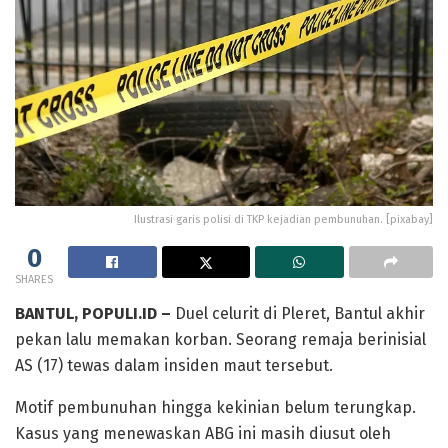
Ilustrasi garis polisi di TKP kejadian pembunuhan. [pixabay]
0
SHARES
BANTUL, POPULI.ID –
Duel celurit di Pleret, Bantul akhir
pekan lalu memakan korban. Seorang remaja berinisial
AS (17) tewas dalam insiden maut tersebut.
Motif pembunuhan hingga kekinian belum terungkap.
Kasus yang menewaskan ABG ini masih diusut oleh