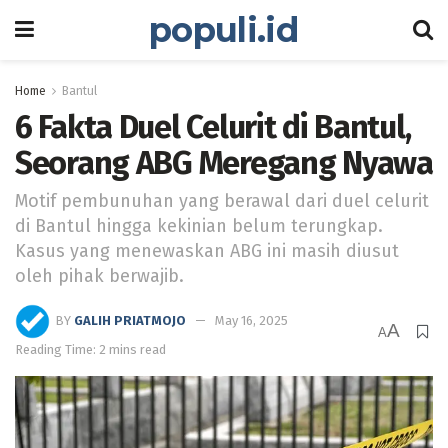
populi.id
Home
Bantul
6 Fakta Duel Celurit di Bantul,
Seorang ABG Meregang Nyawa
Motif pembunuhan yang berawal dari duel celurit
di Bantul hingga kekinian belum terungkap.
Kasus yang menewaskan ABG ini masih diusut
oleh pihak berwajib.
BY
GALIH PRIATMOJO
May 16, 2025
A
A
Reading Time: 2 mins read