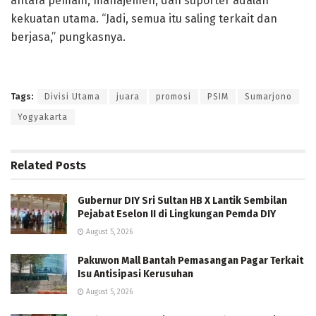
antara pemain, manajemen, dan suporter adalah
kekuatan utama. “Jadi, semua itu saling terkait dan
berjasa,” pungkasnya.
Tags:
Divisi Utama
juara
promosi
PSIM
Sumarjono
Yogyakarta
Related
Posts
Gubernur DIY Sri Sultan HB X Lantik Sembilan
Pejabat Eselon II di Lingkungan Pemda DIY
August 5, 2026
Pakuwon Mall Bantah Pemasangan Pagar Terkait
Isu Antisipasi Kerusuhan
August 5, 2026