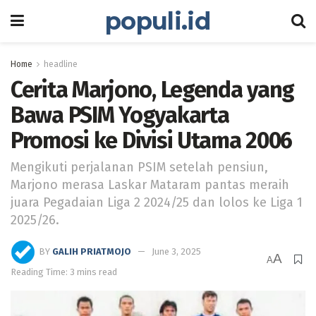
populi.id
Home
headline
Cerita Marjono, Legenda yang
Bawa PSIM Yogyakarta
Promosi ke Divisi Utama 2006
Mengikuti perjalanan PSIM setelah pensiun,
Marjono merasa Laskar Mataram pantas meraih
juara Pegadaian Liga 2 2024/25 dan lolos ke Liga 1
2025/26.
BY
GALIH PRIATMOJO
June 3, 2025
A
A
Reading Time: 3 mins read