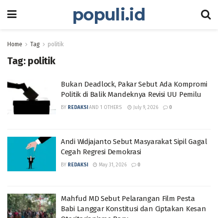
populi.id
Home
Tag
politik
Tag:
politik
Bukan Deadlock, Pakar Sebut Ada Kompromi
Politik di Balik Mandeknya Revisi UU Pemilu
BY
REDAKSI
AND
1 OTHERS
July 9, 2026
0
Andi Widjajanto Sebut Masyarakat Sipil Gagal
Cegah Regresi Demokrasi
BY
REDAKSI
May 31, 2026
0
Mahfud MD Sebut Pelarangan Film Pesta
Babi Langgar Konstitusi dan Ciptakan Kesan