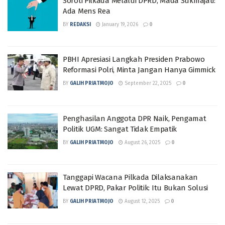
Soroti Pilkada Melalui DPRD, Mada Sukmajati:
Ada Mens Rea
BY
REDAKSI
January 19, 2026
0
PBHI Apresiasi Langkah Presiden Prabowo
Reformasi Polri, Minta Jangan Hanya Gimmick
BY
GALIH PRIATMOJO
September 22, 2025
0
Penghasilan Anggota DPR Naik, Pengamat
Politik UGM: Sangat Tidak Empatik
BY
GALIH PRIATMOJO
August 26, 2025
0
Tanggapi Wacana Pilkada Dilaksanakan
Lewat DPRD, Pakar Politik: Itu Bukan Solusi
BY
GALIH PRIATMOJO
August 12, 2025
0