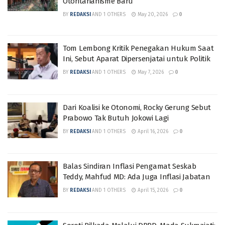
Otoritarianisme Baru
BY
REDAKSI
AND
1 OTHERS
May 20, 2026
0
Tom Lembong Kritik Penegakan Hukum Saat
Ini, Sebut Aparat Dipersenjatai untuk Politik
BY
REDAKSI
AND
1 OTHERS
May 7, 2026
0
Dari Koalisi ke Otonomi, Rocky Gerung Sebut
Prabowo Tak Butuh Jokowi Lagi
BY
REDAKSI
AND
1 OTHERS
April 16, 2026
0
Balas Sindiran Inflasi Pengamat Seskab
Teddy, Mahfud MD: Ada Juga Inflasi Jabatan
BY
REDAKSI
AND
1 OTHERS
April 15, 2026
0